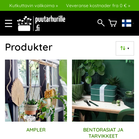
Kutkuttavin valikoima »
Veveranse kostnader fra 0 € »
Produkter
▼
AMPLER
BENTORASIAT JA
TARVIKKEET