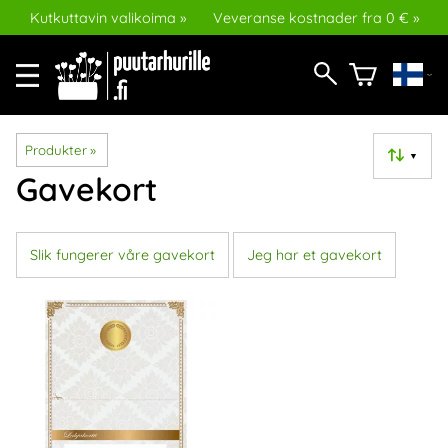
Kutkuttavin valikoima »
Veveranse kostnader fra 0 € »
Produkter
‪»
▼
Gavekort
Slik fungerer våre gavekort
Jeg har et gavekort