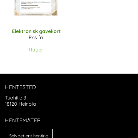
Elektronisk gavekort
Pris fri
I lager
HENTESTED
Tuohitie 8
18120 Heinola
HENTEMÅTER
Selvbetjent henting