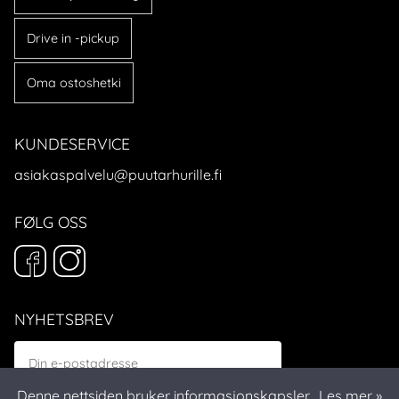
Drive in -pickup
Oma ostoshetki
KUNDESERVICE
asiakaspalvelu@puutarhurille.fi
FØLG OSS
NYHETSBREV
Denne nettsiden bruker informasjonskapsler.
Les mer »