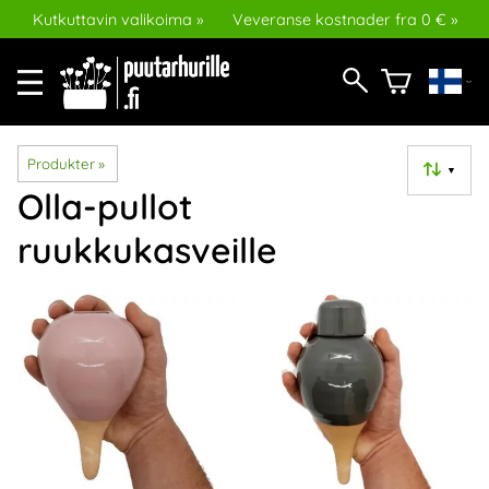
Kutkuttavin valikoima »
Veveranse kostnader fra 0 € »
Produkter
‪»
▼
Olla-pullot
ruukkukasveille