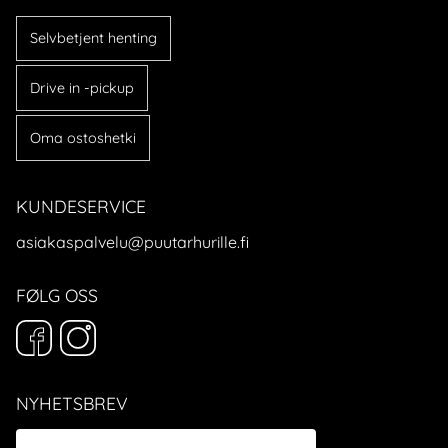
Selvbetjent henting
Drive in -pickup
Oma ostoshetki
KUNDESERVICE
asiakaspalvelu@puutarhurille.fi
FØLG OSS
NYHETSBREV