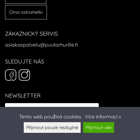
Oma ostoshetki
ZÁKAZNICKÝ SERVIS
asiakaspalvelu@puutarhurille.fi
SLEDUJTE NÁS
NEWSLETTER
Tento web používá cookies.
Více informací »
Přijmout pouze nezbytné
Přijmout vše