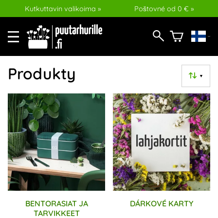
Kutkuttavin valikoima »
Poštovné od 0 € »
Produkty
▼
BENTORASIAT JA
DÁRKOVÉ KARTY
TARVIKKEET