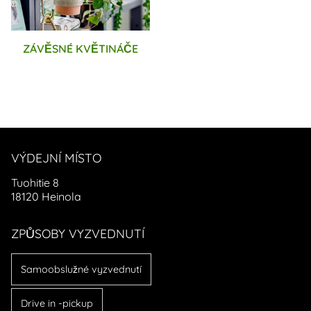
ZÁVĚSNÉ KVĚTINÁČE
VÝDEJNÍ MÍSTO
Tuohitie 8
18120 Heinola
ZPŮSOBY VYZVEDNUTÍ
Samoobslužné vyzvednutí
Drive in -pickup