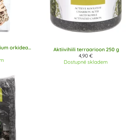
Orchid. Premium orkideamulta 4 l
Aktiivihiili terraarioon 250 g
4,90 €
em
Dostupné skladem