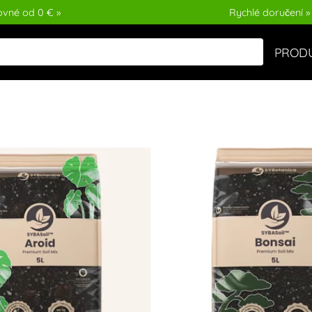
ovné od 0 € »
Rychlé doručení »
PROD