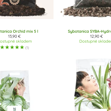
tanica
Orchid mix 5 l
Sybotanica
SYBA-Hydro
13,90 €
12,90 €
ostupné skladem
Dostupné sklad
☆
☆
☆
☆
☆
(1)