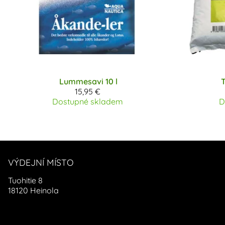
Lummesavi 10 l
T
15,95 €
Dostupné skladem
D
VÝDEJNÍ MÍSTO
Tuohitie 8
18120 Heinola