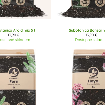
otanica
Aroid mix 5 l
Sybotanica
Bonsai m
13,90 €
13,90 €
ostupné skladem
Dostupné sklad