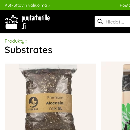
Kutkuttavin valikoima »
Pošt
Produkty
‪»
Substrates