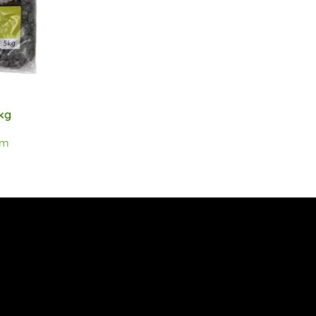
kg
em