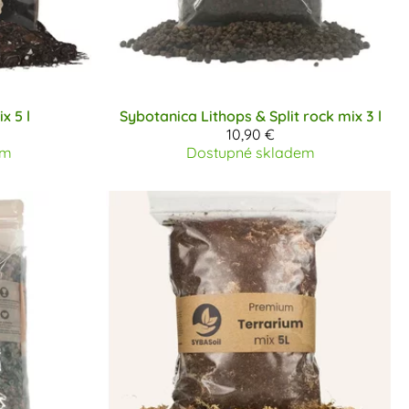
x 5 l
Sybotanica
Lithops & Split rock mix 3 l
10,90 €
em
Dostupné skladem