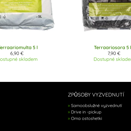
erraariomulta 5 l
Terraariosora 5 
6,90 €
7,90 €
ostupné skladem
Dostupné sklad
ZPŮSOBY VYZVEDNUTÍ
Samoobslužné vyzvednutí
Drive in -pickup
Oma ostoshetki