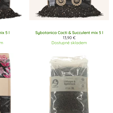
ix 5 l
Sybotanica
Cacti & Succulent mix 5 l
13,90 €
em
Dostupné skladem