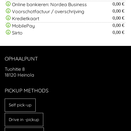
Online bankieren: Nordea Business
0,00 €
Voorschotfactuur / overschrijving
0,00 €
Kredietkaart
0,00 €
MobilePay
0,00 €
Siirto
0,00 €
OPHAALPUNT
Tuohitie 8
18120 Heinola
PICKUP METHODS
Self pick-up
Drive in -pickup