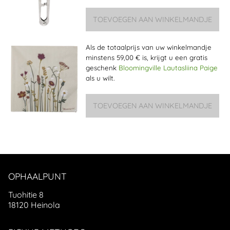
Als de totaalprijs van uw winkelmandje
minstens 59,00 € is, krijgt u een gratis
geschenk
Bloomingville Lautasliina Paige
als u wilt.
OPHAALPUNT
Tuohitie 8
18120 Heinola