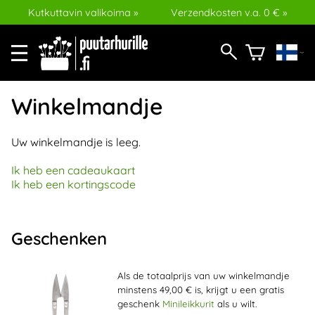
Kutkuttavin valikoima »
Verzendkosten v.a. 0 € »
Winkelmandje
Uw winkelmandje is leeg.
Ik heb een cadeaukaart
Ik heb een kortingscode
Geschenken
Als de totaalprijs van uw winkelmandje
minstens 49,00 € is, krijgt u een gratis
geschenk
Minileikkurit
als u wilt.