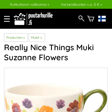
Kutkuttavin valikoima »
Verzendkosten v.a. 0 € »
Producten
‪»
Mukit
‪»
Really Nice Things
Muki
Suzanne Flowers