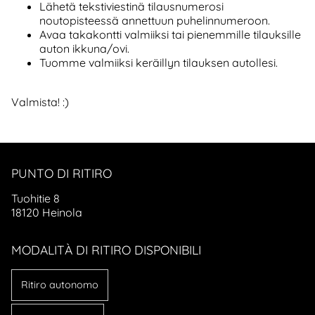
Lähetä tekstiviestinä tilausnumerosi
noutopisteessä annettuun puhelinnumeroon.
Avaa takakontti valmiiksi tai pienemmille tilauksille
auton ikkuna/ovi.
Tuomme valmiiksi keräillyn tilauksen autollesi.
Valmista! :)
PUNTO DI RITIRO
Tuohitie 8
18120 Heinola
MODALITÀ DI RITIRO DISPONIBILI
Ritiro autonomo