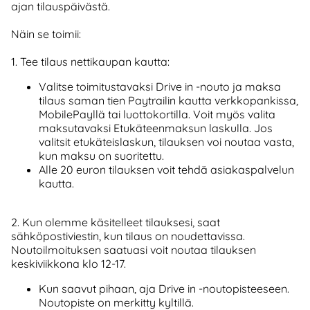
ajan tilauspäivästä.
Näin se toimii:
1. Tee tilaus nettikaupan kautta:
Valitse toimitustavaksi Drive in -nouto ja maksa
tilaus saman tien Paytrailin kautta verkkopankissa,
MobilePayllä tai luottokortilla. Voit myös valita
maksutavaksi Etukäteenmaksun laskulla. Jos
valitsit etukäteislaskun, tilauksen voi noutaa vasta,
kun maksu on suoritettu.
Alle 20 euron tilauksen voit tehdä asiakaspalvelun
kautta.
2. Kun olemme käsitelleet tilauksesi, saat
sähköpostiviestin, kun tilaus on noudettavissa.
Noutoilmoituksen saatuasi voit noutaa tilauksen
keskiviikkona klo 12-17.
Kun saavut pihaan, aja Drive in -noutopisteeseen.
Noutopiste on merkitty kyltillä.