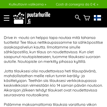
Kutkuttavin valikoima »
Costi di consegna da 0 € »
Drive in -nouto on helppo tapa noutaa mitä tahansa
tuotteita! Tee tilaus nettikaupassamme tai sähköpostitse
asiakaspalvelun kautta. Ilmoitamme sinulle
sähköpostilla, kun tilaus on noudettavissa. Kun olet
saapunut noutopisteeseen, tuomme tilauksesi suoraan
autolle. Noutopiste on merkitty pihassa kyltillä.
Jotta tilauksesi olisi noudettavissa heti tilauspäivänä,
mahdollistathan meille reilun tunnin keräily- ja
käsittelyajan. Teethän siis tilauksesi verkkokaupassa
keskiviikkoisin viimeistään klo 14 saman päivän noutoon.
Aikarajan jälkeen tehdyt tilaukset ovat noudettavissa
seuraavana noutoaikana.
Pidämme maksamattomia tilauksia varattuna viikon