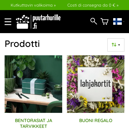
Kutkuttavin valikoima »
Costi di consegna da 0 € »
Prodotti
▼
BENTORASIAT JA
BUONI REGALO
TARVIKKEET