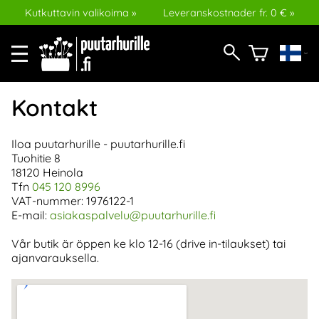
Kutkuttavin valikoima »
Leveranskostnader fr. 0 € »
Kontakt
Iloa puutarhurille - puutarhurille.fi
Tuohitie 8
18120 Heinola
Tfn
045 120 8996
VAT-nummer: 1976122-1
E-mail:
asiakaspalvelu@puutarhurille.fi
Vår butik är öppen ke klo 12-16 (drive in-tilaukset) tai
ajanvarauksella.