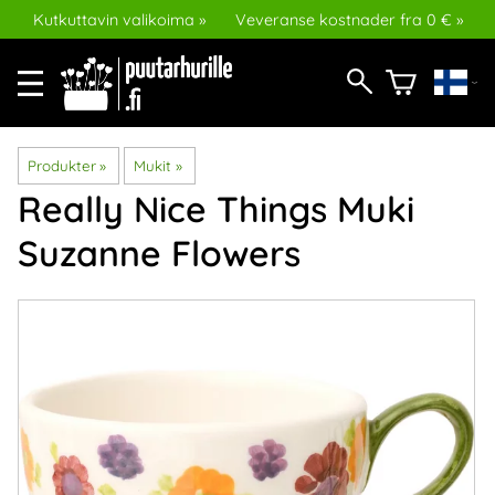
Kutkuttavin valikoima »
Veveranse kostnader fra 0 € »
Produkter
‪»
Mukit
‪»
Really Nice Things
Muki
Suzanne Flowers