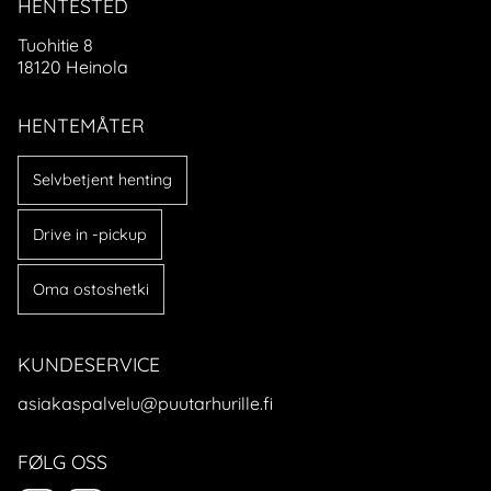
HENTESTED
Tuohitie 8
18120 Heinola
HENTEMÅTER
Selvbetjent henting
Drive in -pickup
Oma ostoshetki
KUNDESERVICE
asiakaspalvelu@puutarhurille.fi
FØLG OSS