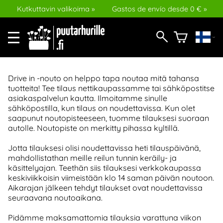
Kutkuttavin valikoima »
Gastos de envío desde 0 € »
Drive in -nouto on helppo tapa noutaa mitä tahansa
tuotteita! Tee tilaus nettikaupassamme tai sähköpostitse
asiakaspalvelun kautta. Ilmoitamme sinulle
sähköpostilla, kun tilaus on noudettavissa. Kun olet
saapunut noutopisteeseen, tuomme tilauksesi suoraan
autolle. Noutopiste on merkitty pihassa kyltillä.
Jotta tilauksesi olisi noudettavissa heti tilauspäivänä,
mahdollistathan meille reilun tunnin keräily- ja
käsittelyajan. Teethän siis tilauksesi verkkokaupassa
keskiviikkoisin viimeistään klo 14 saman päivän noutoon.
Aikarajan jälkeen tehdyt tilaukset ovat noudettavissa
seuraavana noutoaikana.
Pidämme maksamattomia tilauksia varattuna viikon