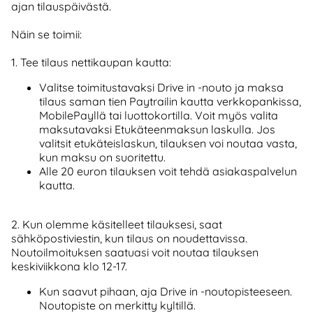
ajan tilauspäivästä.
Näin se toimii:
1. Tee tilaus nettikaupan kautta:
Valitse toimitustavaksi Drive in -nouto ja maksa
tilaus saman tien Paytrailin kautta verkkopankissa,
MobilePayllä tai luottokortilla. Voit myös valita
maksutavaksi Etukäteenmaksun laskulla. Jos
valitsit etukäteislaskun, tilauksen voi noutaa vasta,
kun maksu on suoritettu.
Alle 20 euron tilauksen voit tehdä asiakaspalvelun
kautta.
2. Kun olemme käsitelleet tilauksesi, saat
sähköpostiviestin, kun tilaus on noudettavissa.
Noutoilmoituksen saatuasi voit noutaa tilauksen
keskiviikkona klo 12-17.
Kun saavut pihaan, aja Drive in -noutopisteeseen.
Noutopiste on merkitty kyltillä.