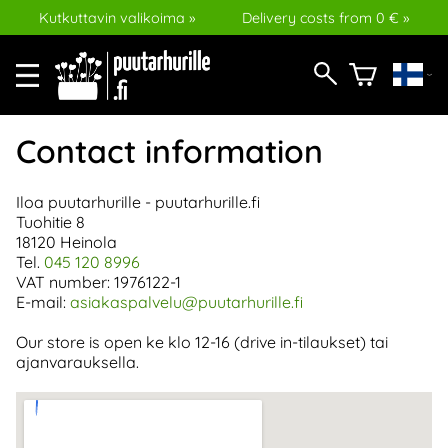
Kutkuttavin valikoima »
Delivery costs from 0 € »
Contact information
Iloa puutarhurille - puutarhurille.fi
Tuohitie 8
18120 Heinola
Tel.
045 120 8996
VAT number: 1976122-1
E-mail:
asiakaspalvelu@puutarhurille.fi
Our store is open ke klo 12-16 (drive in-tilaukset) tai
ajanvarauksella.