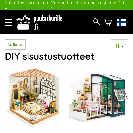
Kutkuttavin valikoima
Versand- und Zahlungskosten ab 0 €
»
»
Artikel
‪»
▼
DIY sisustustuotteet