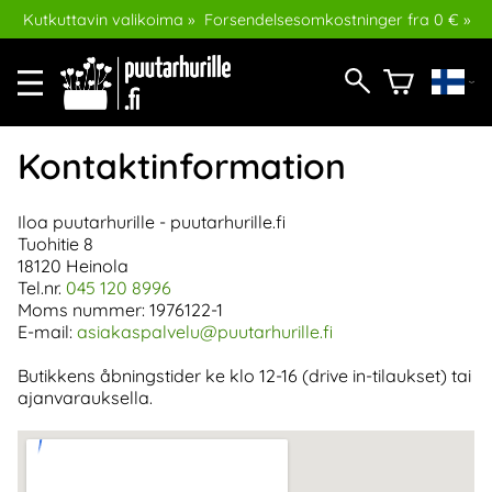
Kutkuttavin valikoima »
Forsendelsesomkostninger fra 0 € »
Kontaktinformation
Iloa puutarhurille - puutarhurille.fi
Tuohitie 8
18120 Heinola
Tel.nr.
045 120 8996
Moms nummer: 1976122-1
E-mail:
asiakaspalvelu@puutarhurille.fi
Butikkens åbningstider ke klo 12-16 (drive in-tilaukset) tai
ajanvarauksella.