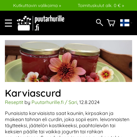
Kutkuttavin valikoima »
Toimituskulut alk. 0 € »
Karviascurd
Reseptit
by
Puutarhurille.fi / Sari
, 12.8.2024
Punaisista karviaisista saat kauniin, kirpsakan ja
makean tahnan eli curdin, joka sopii esim. leivonnaisten
täytteeksi, jäätelön kastikkeeksi, paahtoleivän tai
keksien päälle tai vaikka jogurtin tai rahkan