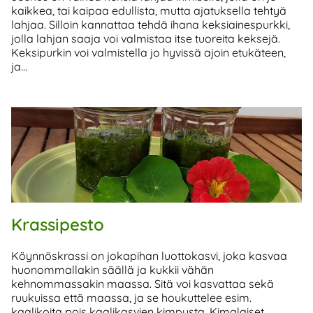
kaikkea, tai kaipaa edullista, mutta ajatuksella tehtyä
lahjaa. Silloin kannattaa tehdä ihana keksiainespurkki,
jolla lahjan saaja voi valmistaa itse tuoreita keksejä.
Keksipurkin voi valmistella jo hyvissä ajoin etukäteen,
ja...
Krassipesto
Köynnöskrassi on jokapihan luottokasvi, joka kasvaa
huonommallakin säällä ja kukkii vähän
kehnommassakin maassa. Sitä voi kasvattaa sekä
ruukuissa että maassa, ja se houkuttelee esim.
kaalikoita pois kaalikasvien kimpusta. Kimalaiset