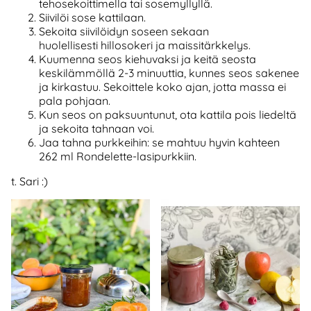
tehosekoittimella tai sosemyllyllä.
Siivilöi sose kattilaan.
Sekoita siivilöidyn soseen sekaan
huolellisesti hillosokeri ja maissitärkkelys.
Kuumenna seos kiehuvaksi ja keitä seosta
keskilämmöllä 2-3 minuuttia, kunnes seos sakenee
ja kirkastuu. Sekoittele koko ajan, jotta massa ei
pala pohjaan.
Kun seos on paksuuntunut, ota kattila pois liedeltä
ja sekoita tahnaan voi.
Jaa tahna purkkeihin: se mahtuu hyvin kahteen
262 ml Rondelette-lasipurkkiin.
t. Sari :)