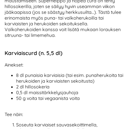
maustamiseen. Superhelppo ja nopea curd on tehty
hillosokerilla, joten se säilyy hyvin useamman viikon
jääkaapissa (jos se säästyy herkkusuilta...). Tästä tulee
erinomaista myös puna- tai valkoherukoilla tai
karviaisten ja herukoiden sekoituksella.
Valkoherukoiden kanssa voit lisätä mukaan lorauksen
sitruuna- tai limemehua.
Karviaiscurd (n. 5,5 dl)
Ainekset:
8 dl punaisia karviaisia (tai esim. punaherukoita tai
herukoiden ja karviaisten sekoitusta)
2 dl hillosokeria
0,5 dl maissitärkkelysjauhoja
50 g voita tai vegaanista voita
Tee näin:
Soseuta karviaiset sauvasekoittimella,