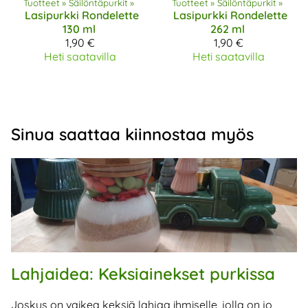
Tuotteet
‪»
Säilöntäpurkit
‪»
Tuotteet
‪»
Säilöntäpurkit
‪»
Lasipurkki Rondelette
Lasipurkki Rondelette
130 ml
262 ml
1,90 €
1,90 €
Heti saatavilla
Heti saatavilla
Sinua saattaa kiinnostaa myös
Lahjaidea: Keksiainekset purkissa
Joskus on vaikea keksiä lahjaa ihmiselle, jolla on jo