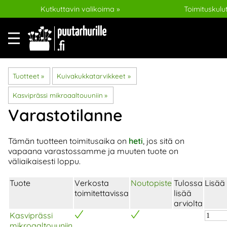
Kutkuttavin valikoima »
Toimituskulut
Tuotteet
‪»
Kuivakukkatarvikkeet
‪»
Kasviprässi mikroaaltouuniin
‪»
Varastotilanne
Tämän tuotteen toimitusaika on
heti
, jos sitä on
vapaana varastossamme ja muuten tuote on
väliaikaisesti loppu.
Tuote
Verkosta
Noutopiste
Tulossa
Lisää
toimitettavissa
lisää
arviolta
Kasviprässi
mikroaaltouuniin