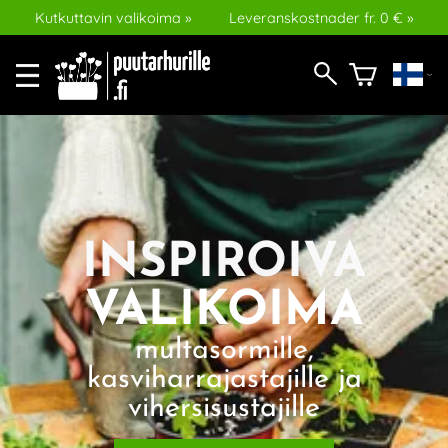
Kutkuttavin valikoima »
Leveranskostnader fr. 0 € »
INSPIROIVA
VALIKOIMA
multasormille,
kasviharrajastajille ja
vihersisustajille