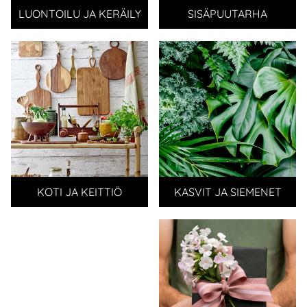
LUONTOILU JA KERÄILY
SISÄPUUTARHA
KOTI JA KEITTIÖ
KASVIT JA SIEMENET