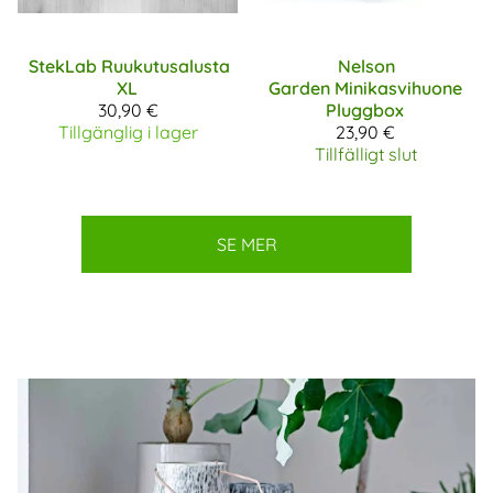
StekLab
Ruukutusalusta
Nelson
XL
Garden
Minikasvihuone
30,90 €
Pluggbox
Tillgänglig i lager
23,90 €
Tillfälligt slut
SE MER