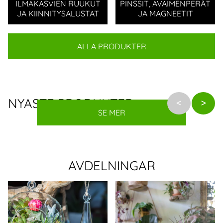
ILMAKASVIEN RUUKUT
PINSSIT, AVAIMENPERÄT
JA KIINNITYSALUSTAT
JA MAGNEETIT
ALLA PRODUKTER
NYASTE PRODUKTER
SE MER
AVDELNINGAR