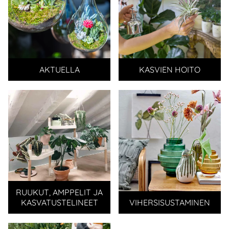
AKTUELLA
KASVIEN HOITO
RUUKUT, AMPPELIT JA
KASVATUSTELINEET
VIHERSISUSTAMINEN