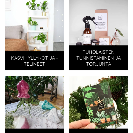
TUHOLAISTEN
KASVIHYLLYKÖT JA -
TUNNISTAMINEN JA
TELINEET
TORJUNTA