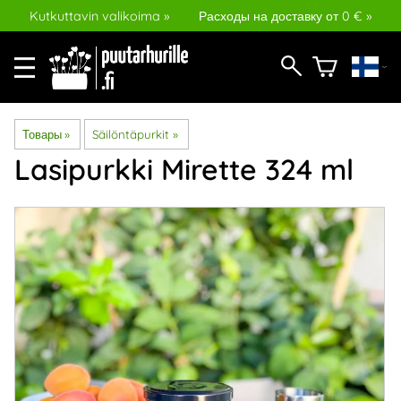
Kutkuttavin valikoima »
Расходы на доставку от 0 € »
Товары
‪»
Säilöntäpurkit
‪»
Lasipurkki Mirette 324 ml