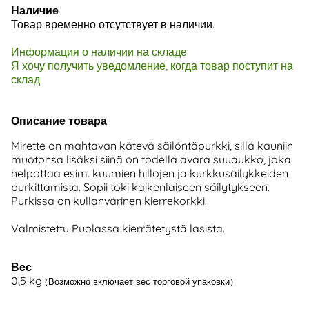
Наличие
Товар временно отсутствует в наличии.
Информация о наличии на складе
Я хочу получить уведомление, когда товар поступит на
склад
Описание товара
Mirette on mahtavan kätevä säilöntäpurkki, sillä kauniin
muotonsa lisäksi siinä on todella avara suuaukko, joka
helpottaa esim. kuumien hillojen ja kurkkusäilykkeiden
purkittamista. Sopii toki kaikenlaiseen säilytykseen.
Purkissa on kullanvärinen kierrekorkki.
Valmistettu Puolassa kierrätetystä lasista.
Вес
0,5
kg
(Возможно включает вес торговой упаковки)