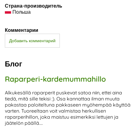
Страна-производитель
Польша
Комментарии
Добавить комментарий
Блог
Raparperi-kardemummahillo
Alkukesällä raparperit puskevat satoa niin, ettei aina
tiedä, mitä sille tekisi :). Osa kannattaa ilman muuta
pakastaa paloiteltuna pakkaseen myöhempää käyttöä
varten. Tuoreeltaan voit valmistaa herkullisen
raparperihillon, joka maistuu esimerkiksi lettujen ja
jäätelön päällä....