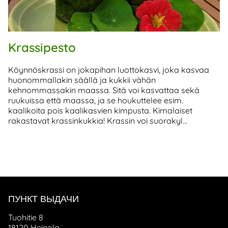
Krassipesto
Köynnöskrassi on jokapihan luottokasvi, joka kasvaa
huonommallakin säällä ja kukkii vähän
kehnommassakin maassa. Sitä voi kasvattaa sekä
ruukuissa että maassa, ja se houkuttelee esim.
kaalikoita pois kaalikasvien kimpusta. Kimalaiset
rakastavat krassinkukkia! Krassin voi suorakyl...
ПУНКТ ВЫДАЧИ
Tuohitie 8
18120 Heinola