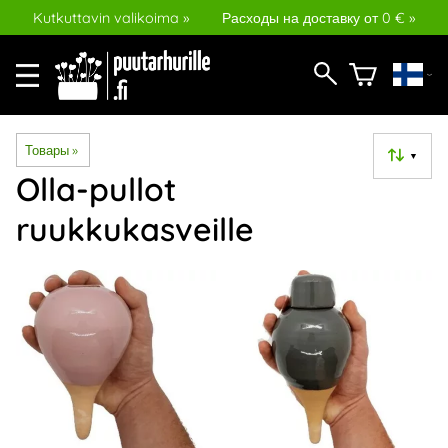
Kutkuttavin valikoima »
Расходы на доставку от 0 € »
Товары
‪»
▼
Olla-pullot
ruukkukasveille