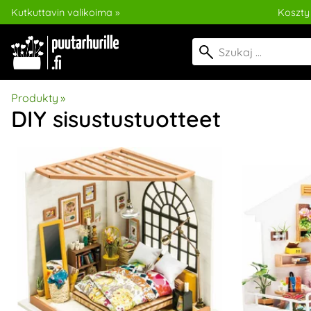
Kutkuttavin valikoima »
Koszty
Produkty
‪»
DIY sisustustuotteet