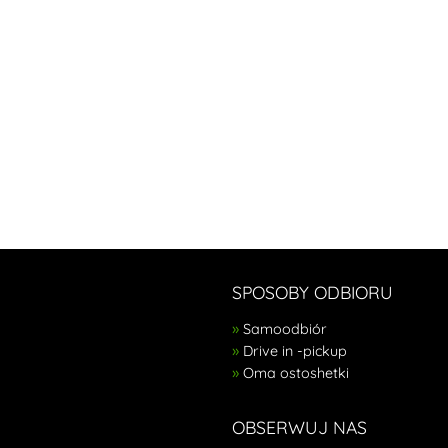
SPOSOBY ODBIORU
Samoodbiór
Drive in -pickup
Oma ostoshetki
OBSERWUJ NAS