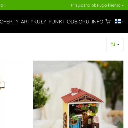
a »
Przyjazna obsługa klienta »
ARTYKUŁY
OFERTY
PUNKT ODBIORU
INFO
▼