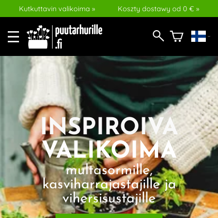
Kutkuttavin valikoima »
Koszty dostawy od 0 € »
INSPIROIVA
VALIKOIMA
multasormille,
kasviharrajastajille ja
vihersisustajille