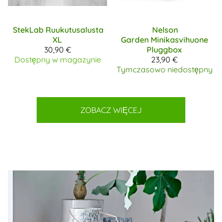
StekLab
Ruukutusalusta
Nelson
XL
Garden
Minikasvihuone
30,90 €
Pluggbox
Dostępny w magazynie
23,90 €
Tymczasowo niedostępny
ZOBACZ WIĘCEJ