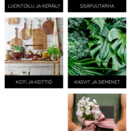
LUONTOILU JA KERÄILY
SISÄPUUTARHA
KOTI JA KEITTIÖ
KASVIT JA SIEMENET