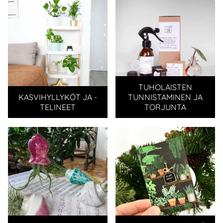
TUHOLAISTEN
KASVIHYLLYKÖT JA -
TUNNISTAMINEN JA
TELINEET
TORJUNTA