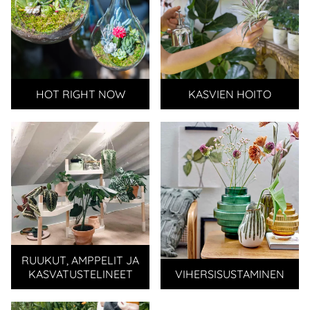
HOT RIGHT NOW
KASVIEN HOITO
RUUKUT, AMPPELIT JA
KASVATUSTELINEET
VIHERSISUSTAMINEN