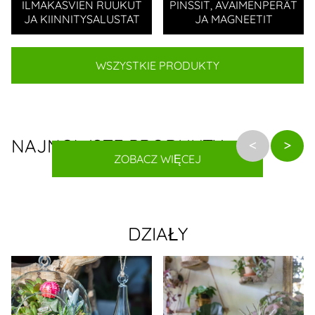
ILMAKASVIEN RUUKUT
PINSSIT, AVAIMENPERÄT
JA KIINNITYSALUSTAT
JA MAGNEETIT
WSZYSTKIE PRODUKTY
NAJNOWSZE PRODUKTY
ZOBACZ WIĘCEJ
DZIAŁY