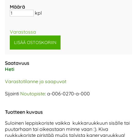
Määrä
kpl
Varastossa
Saatavuus
Heti
Varastotilanne ja saapuvat
Sijainti
Noutopiste
: a-006-0270-a-000
Tuotteen kuvaus
Suloinen leppiskoriste vaikka kukkaruukkuun sisälle tai
puutarhaan tai oikeastaan minne vaan :). Kiva
ruukkukoriste piristää myös talvista kanervaruukkua!