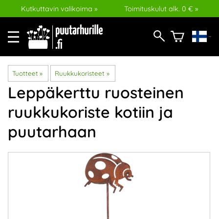
Kutkuttavin valikoima »
Toimituskulut alk. 0 € »
Tuotteet
‪»
Ruukkukoristeet
‪»
Leppäkerttu ruosteinen
ruukkukoriste kotiin ja
puutarhaan