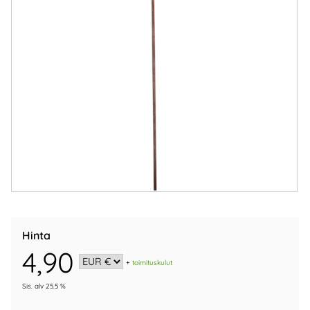
Hinta
4,90
+
toimituskulut
Sis. alv 25.5 %