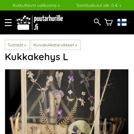
Kutkuttavin valikoima »
Toimituskulut alk. 0 € »
Tuotteet
‪»
Kuivakukkatarvikkeet
‪»
Kukkakehys L