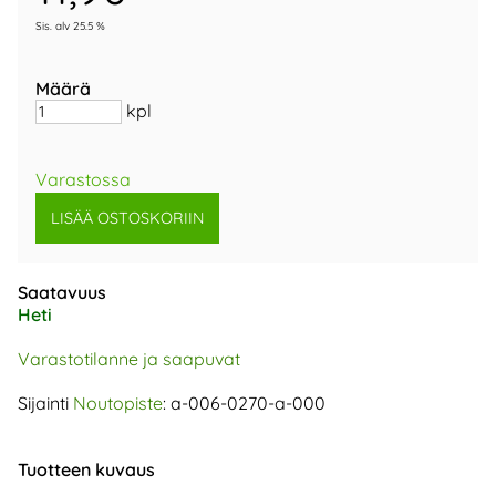
Sis. alv 25.5 %
Määrä
kpl
Varastossa
Saatavuus
Heti
Varastotilanne ja saapuvat
Sijainti
Noutopiste
: a-006-0270-a-000
Tuotteen kuvaus