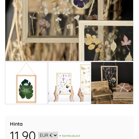
Hinta
11,90
+
toimituskulut