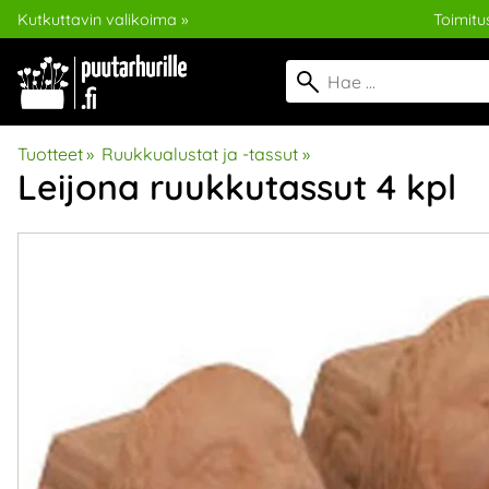
Kutkuttavin valikoima »
Toimitus
Tuotteet
‪»
Ruukkualustat ja -tassut
‪»
Leijona ruukkutassut 4 kpl