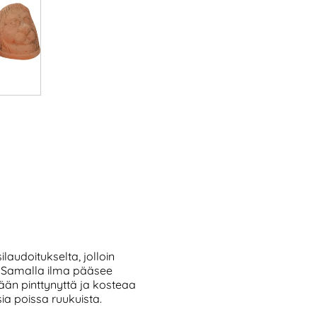
laudoitukselta, jolloin
. Samalla ilma pääsee
ään pinttynyttä ja kosteaa
a poissa ruukuista.