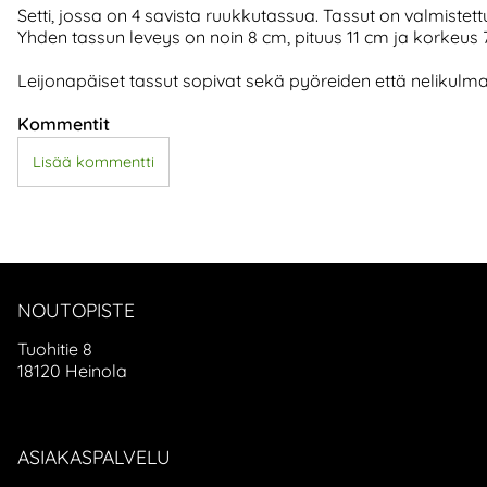
Setti, jossa on 4 savista ruukkutassua. Tassut on valmiste
Yhden tassun leveys on noin 8 cm, pituus 11 cm ja korkeus
Leijonapäiset tassut sopivat sekä pyöreiden että nelikulma
Kommentit
Lisää kommentti
NOUTOPISTE
Tuohitie 8
18120 Heinola
ASIAKASPALVELU