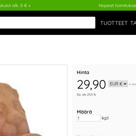
kulut alk. 0 € »
Nopeat toimitukse
TUOTTEET
T
Hinta
29,90
+
toi
Sis. alv 25.5 %
Määrä
kpl