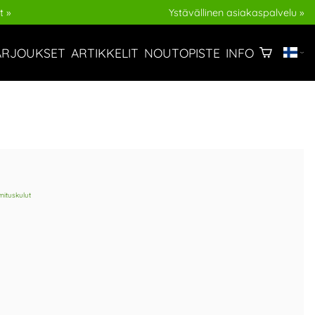
t »
Ystävällinen asiakaspalvelu »
ARJOUKSET
ARTIKKELIT
NOUTOPISTE
INFO
mituskulut