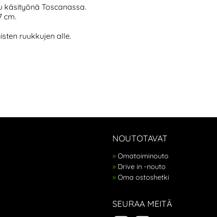
ttu käsityönä Toscanassa.
 7 cm.
isten ruukkujen alle.
NOUTOTAVAT
Omatoiminouto
Drive in -nouto
Oma ostoshetki
SEURAA MEITÄ