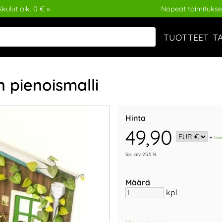
kulut alk. 0 € »
Nopeat toimitukse
TUOTTEET
T
n pienoismalli
Hinta
49,90
+
toi
Sis. alv 25.5 %
Määrä
kpl