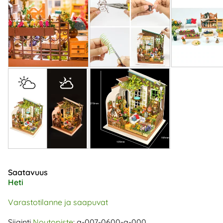
Saatavuus
Heti
Varastotilanne ja saapuvat
Sijainti
Noutopiste
: a-007-0600-a-000