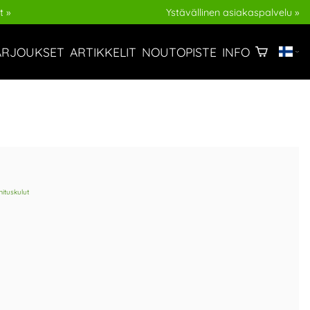
t »
Ystävällinen asiakaspalvelu »
ARJOUKSET
ARTIKKELIT
NOUTOPISTE
INFO
mituskulut