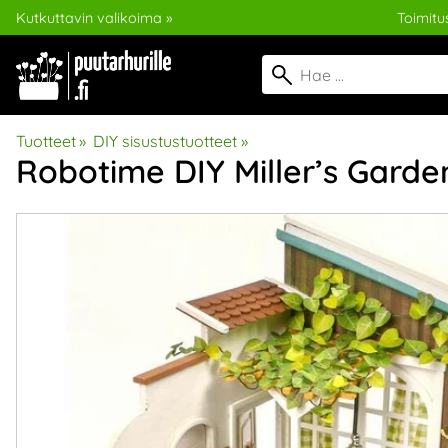
Kutkuttavin valikoima »
Toimitus
Tuotteet
‪»
DIY sisustustuotteet
‪»
Robotime DIY
Miller’s Garde