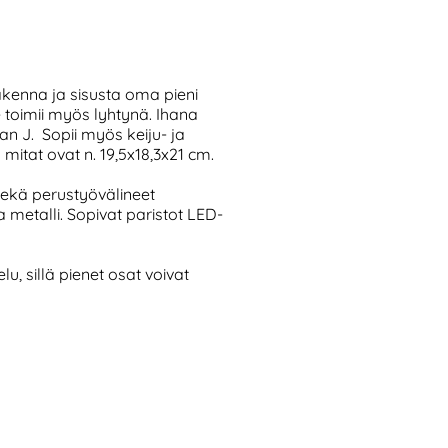
rakenna ja sisusta oma pieni
se toimii myös lyhtynä. Ihana
an J. Sopii myös keiju- ja
mitat ovat n. 19,5x18,3x21 cm.
 sekä perustyövälineet
metalli. Sopivat paristot LED-
elu, sillä pienet osat voivat