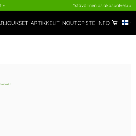
t »
Ystävällinen asiakaspalvelu »
ARJOUKSET
ARTIKKELIT
NOUTOPISTE
INFO
ituskulut