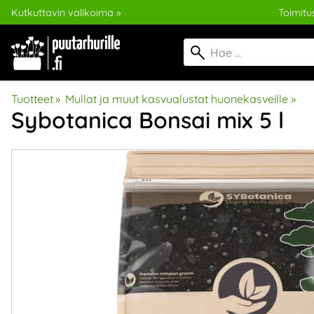
Kutkuttavin valikoima »
Toimitus
Tuotteet
‪»
Mullat ja muut kasvualustat huonekasveille
‪»
Sybotanica
Bonsai mix 5 l