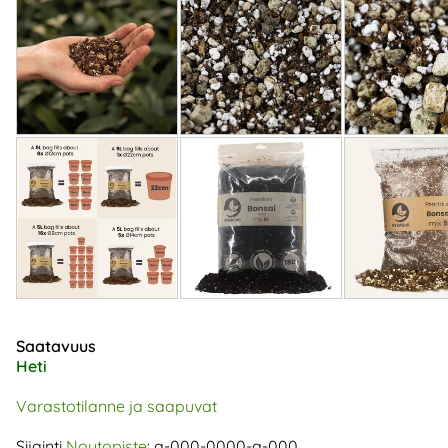
Saatavuus
Heti
Varastotilanne ja saapuvat
Sijainti
Noutopiste
: a-000-0000-a-000