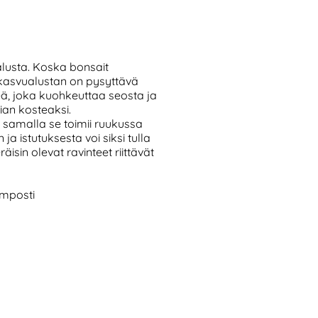
alusta. Koska bonsait
kasvualustan on pysyttävä
eä, joka kuohkeuttaa seosta ja
ian kosteaksi.
 samalla se toimii ruukussa
a istutuksesta voi siksi tulla
sin olevat ravinteet riittävät
omposti