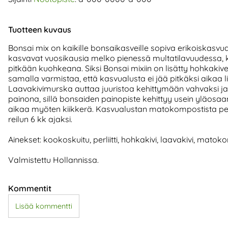
Tuotteen kuvaus
Bonsai mix on kaikille bonsaikasveille sopiva erikoiskasvu
kasvavat vuosikausia melko pienessä multatilavuudessa, 
pitkään kuohkeana. Siksi Bonsai mixiin on lisätty hohkakiv
samalla varmistaa, että kasvualusta ei jää pitkäksi aikaa li
Laavakivimurska auttaa juuristoa kehittymään vahvaksi ja
painona, sillä bonsaiden painopiste kehittyy usein yläosaan j
aikaa myöten kiikkerä. Kasvualustan matokompostista peräi
reilun 6 kk ajaksi.
Ainekset: kookoskuitu, perliitti, hohkakivi, laavakivi, matok
Valmistettu Hollannissa.
Kommentit
Lisää kommentti