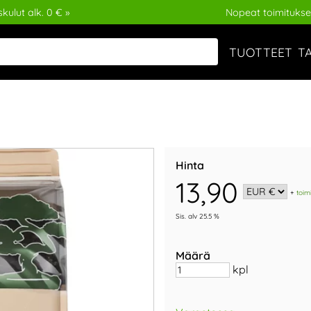
kulut alk. 0 € »
Nopeat toimitukse
TUOTTEET
T
Hinta
13,90
+
toim
Sis. alv 25.5 %
Määrä
kpl