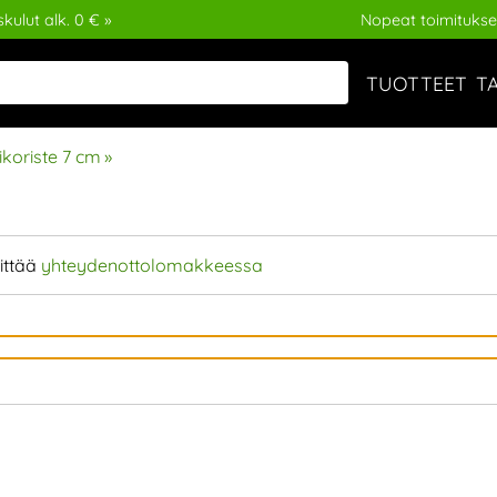
kulut alk. 0 € »
Nopeat toimitukse
TUOTTEET
T
koriste 7 cm
‪»
ittää
yhteydenottolomakkeessa