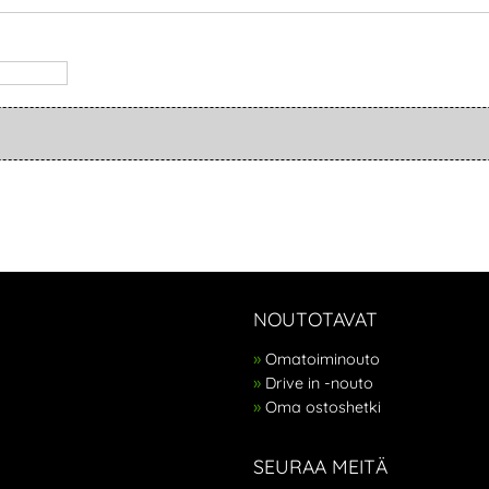
NOUTOTAVAT
Omatoiminouto
Drive in -nouto
Oma ostoshetki
SEURAA MEITÄ