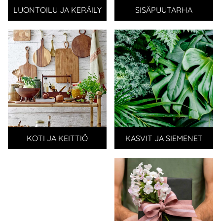
LUONTOILU JA KERÄILY
SISÄPUUTARHA
KOTI JA KEITTIÖ
KASVIT JA SIEMENET