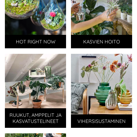
HOT RIGHT NOW
KASVIEN HOITO
RUUKUT, AMPPELIT JA
KASVATUSTELINEET
VIHERSISUSTAMINEN