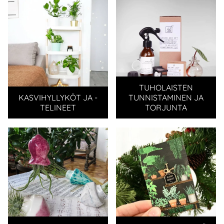
TUHOLAISTEN
KASVIHYLLYKÖT JA -
TUNNISTAMINEN JA
TELINEET
TORJUNTA