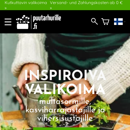
Kutkuttavin valikoima
Versand- und Zahlungskosten ab 0 €
»
»
INSPIROIVA
VALIKOIMA
multasormille,
kasviharrajastajille ja
vihersisustajille