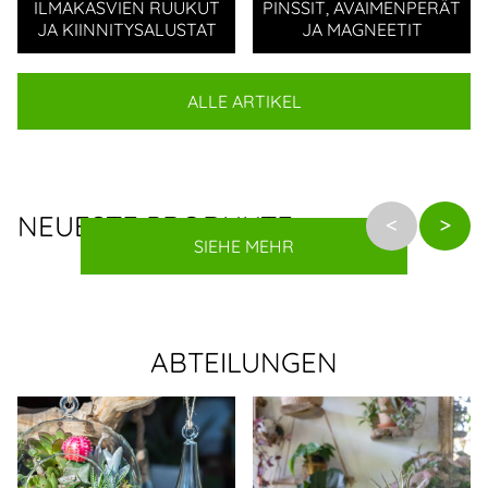
ILMAKASVIEN RUUKUT
PINSSIT, AVAIMENPERÄT
JA KIINNITYSALUSTAT
JA MAGNEETIT
ALLE ARTIKEL
NEUESTE PRODUKTE
SIEHE MEHR
ABTEILUNGEN