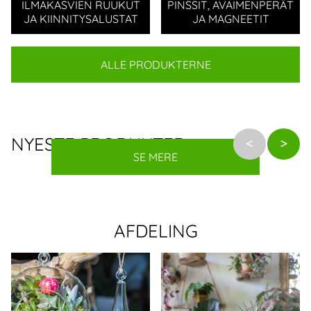
ILMAKASVIEN RUUKUT
PINSSIT, AVAIMENPERÄT
JA KIINNITYSALUSTAT
JA MAGNEETIT
ALLE PRODUKTERNE
NYESTE PRODUKTER
SE MERE
AFDELING