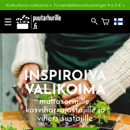
Kutkuttavin valikoima »
Forsendelsesomkostninger fra 0 € »
INSPIROIVA
VALIKOIMA
multasormille,
kasviharrajastajille ja
vihersisustajille