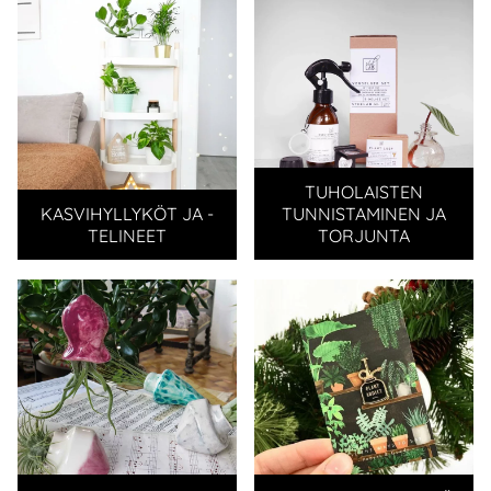
TUHOLAISTEN
KASVIHYLLYKÖT JA -
TUNNISTAMINEN JA
TELINEET
TORJUNTA