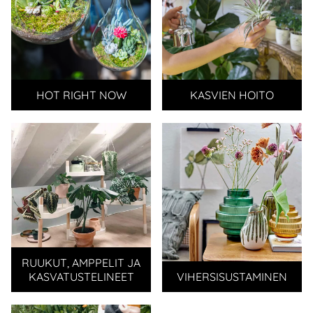
HOT RIGHT NOW
KASVIEN HOITO
RUUKUT, AMPPELIT JA
KASVATUSTELINEET
VIHERSISUSTAMINEN