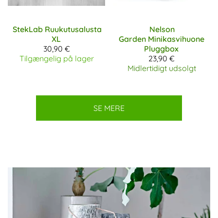
StekLab
Ruukutusalusta
Nelson
XL
Garden
Minikasvihuone
30,90 €
Pluggbox
Tilgængelig på lager
23,90 €
Midlertidigt udsolgt
SE MERE