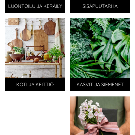
LUONTOILU JA KERÄILY
SISÄPUUTARHA
KOTI JA KEITTIÖ
KASVIT JA SIEMENET