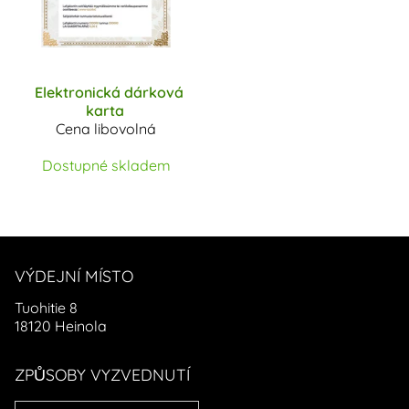
Elektronická dárková
karta
Cena libovolná
Dostupné skladem
VÝDEJNÍ MÍSTO
Tuohitie 8
18120 Heinola
ZPŮSOBY VYZVEDNUTÍ