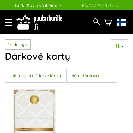
Kutkuttavin valikoima »
Poštovné od 0 € »
Produkty
‪»
▼
Dárkové karty
Jak fungují dárkové karty
Mám dárkovou kartu