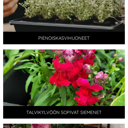
PIENOISKASVIHUONEET
TALVIKYLVÖÖN SOPIVAT SIEMENET