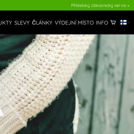
Přátelský zákaznický servis »
ČLÁNKY
UKTY
SLEVY
VÝDEJNÍ MÍSTO
INFO
A