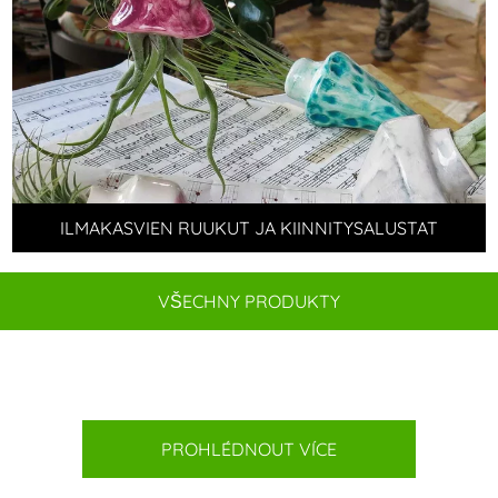
ILMAKASVIEN RUUKUT JA KIINNITYSALUSTAT
VŠECHNY PRODUKTY
PROHLÉDNOUT VÍCE