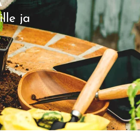
A
lle ja