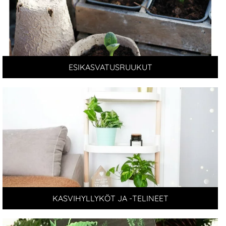
ESIKASVATUSRUUKUT
KASVIHYLLYKÖT JA -TELINEET