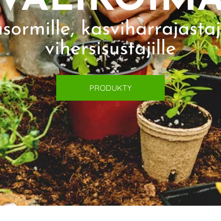
VALIKOIM
sormille, kasviharrajastaji
vihersisustajille
PRODUKTY