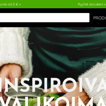
ovné od 0 € »
Rychlé doručení »
PROD
INSPIROIV