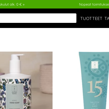
kulut alk. 0 € »
Nopeat toimitukse
TUOTTEET
T