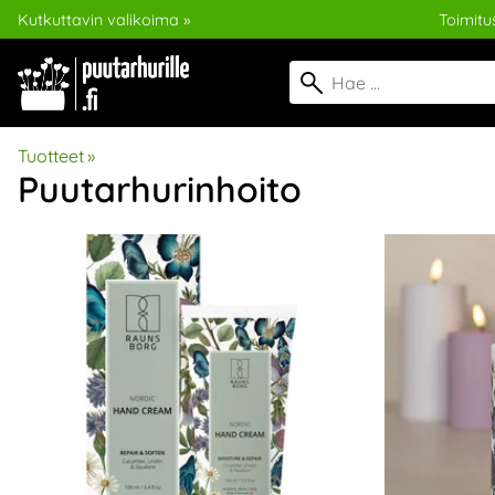
Kutkuttavin valikoima »
Toimitus
Tuotteet
‪»
Puutarhurinhoito