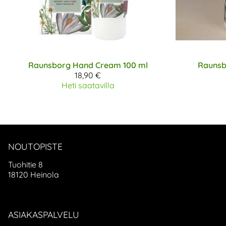
Raunsborg
Hand Cream 100 ml
Raunsb
18,90 €
Heti saatavilla
NOUTOPISTE
Tuohitie 8
18120 Heinola
ASIAKASPALVELU