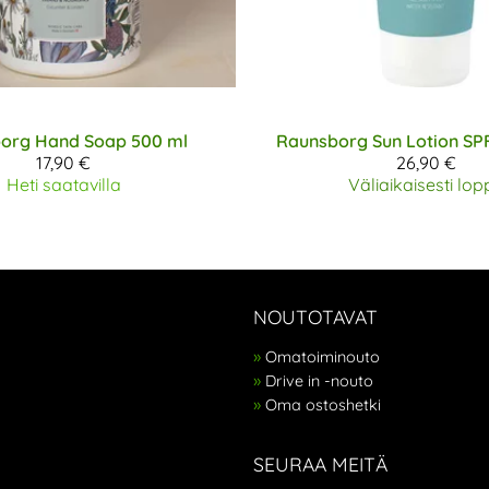
org
Hand Soap 500 ml
Raunsborg
Sun Lotion SP
17,90 €
26,90 €
Heti saatavilla
Väliaikaisesti lop
NOUTOTAVAT
Omatoiminouto
Drive in -nouto
Oma ostoshetki
SEURAA MEITÄ