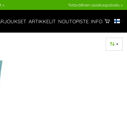
t »
Ystävällinen asiakaspalvelu »
ARJOUKSET
ARTIKKELIT
NOUTOPISTE
INFO
▼